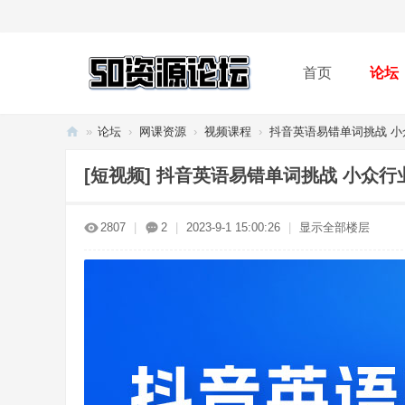
首页
论坛
»
论坛
›
网课资源
›
视频课程
›
抖音英语易错单词挑战 小众
50
[短视频]
抖音英语易错单词挑战 小众行
资
源
2807
|
2
|
2023-9-1 15:00:26
|
显示全部楼层
论
坛