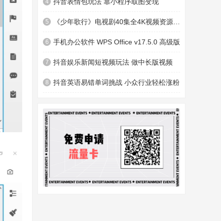
抖音表情包玩法 靠小程序取图变现
4
《少年歌行》电视剧40集全4K视频资源下载
5
手机办公软件 WPS Office v17.5.0 高级版
6
抖音娱乐新闻短视频玩法 做中长版视频
7
抖音英语易错单词挑战 小众行业轻松涨粉
8