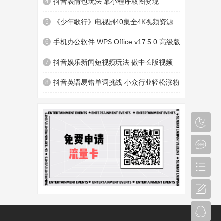
抖音表情包玩法 靠小程序取图变现
4
《少年歌行》电视剧40集全4K视频资源下载
5
手机办公软件 WPS Office v17.5.0 高级版
6
抖音娱乐新闻短视频玩法 做中长版视频
7
抖音英语易错单词挑战 小众行业轻松涨粉
8