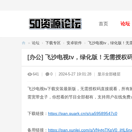
首页
论坛
»
论坛
›
下载专区
›
安卓软件
›
飞沙电视tv，绿化版！无需
50
[办公]
飞沙电视tv，绿化版！无需授权
资
源
641
|
0
|
2024-5-27 19:01:28
|
显示全部楼层
论
坛
飞沙电视tv下载安装最新版，无需授权码直接观看，所有
需宽带盒子，你想看的节目全部都有，支持用户在线免费
下载链接：
https://pan.quark.cn/s/ca59589547c0
备用链接：
https://pan.xunlei.com/s/VNytgTKpV0_iHL