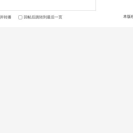
本版
并转播
回帖后跳转到最后一页