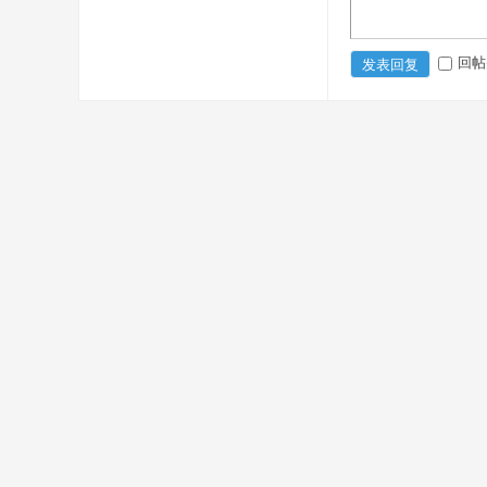
回帖
发表回复