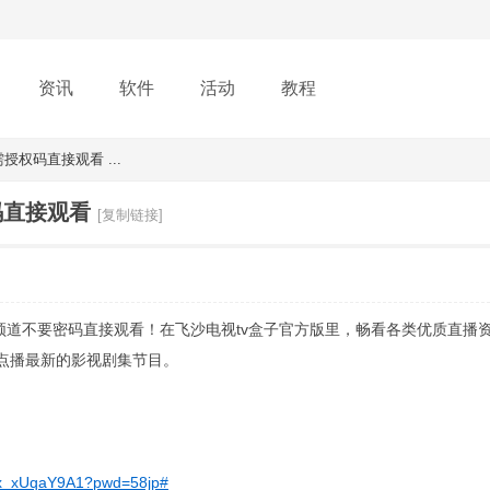
资讯
软件
活动
教程
授权码直接观看 ...
码直接观看
[复制链接]
频道不要密码直接观看！在飞沙电视tv盒子官方版里，畅看各类优质直播
点播最新的影视剧集节目。
6nx_xUqaY9A1?pwd=58jp#