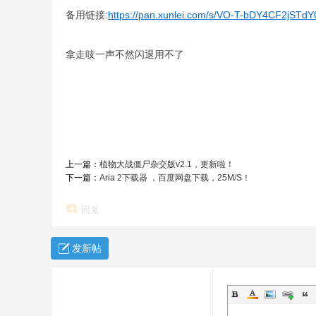
备用链接:
https://pan.xunlei.com/s/VO-T-bDY4CF2jST
拿走吱一声不然闪退用不了
上一篇：
植物大战僵尸杂交版v2.1，更新啦！
下一篇：
Aria 2下载器 ，百度网盘下载，25M/S！
回复
发新帖