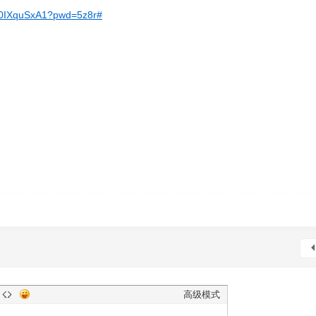
dY0IXquSxA1?pwd=5z8r#
高级模式