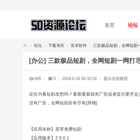
首页
论坛
»
论坛
›
下载专区
›
安卓软件
›
三款极品短剧，全网短剧一
50
[办公]
三款极品短剧，全网短剧一网打
资
源
605
|
0
|
2024-6-16 06:32:01
|
显示全部楼层
论
坛
还在为看短剧发愁吗？看着看着就有广告或者提示要开会
没有广告，全网短剧应有尽有[滑稽]
【应用名称】星芽免费短剧
【应用版本】2.9.0.1