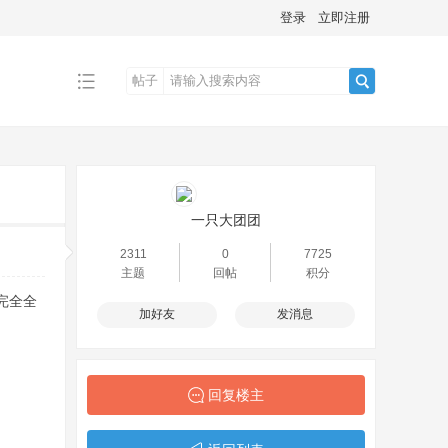
登录
立即注册
帖子
搜
索
一只大团团
2311
0
7725
主题
回帖
积分
完全全
加好友
发消息
回复楼主