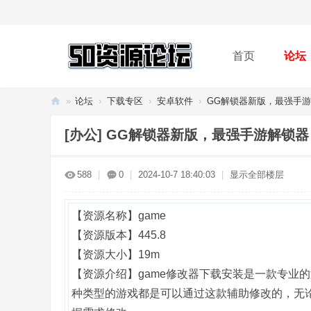
首页
论坛
»
论坛
›
下载专区
›
安卓软件
›
GG解锁器新版，最强手
50
[办公]
GG解锁器新版，最强手游解锁器
资
源
588
|
0
|
2024-10-7 18:40:03
|
显示全部楼层
论
坛
【资源名称】game
【资源版本】445.8
【资源大小】19m
【资源介绍】game修改器下载安装是一款专业
种类型的游戏都是可以通过这款辅助修改的，无