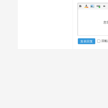
您
回帖
发表回复