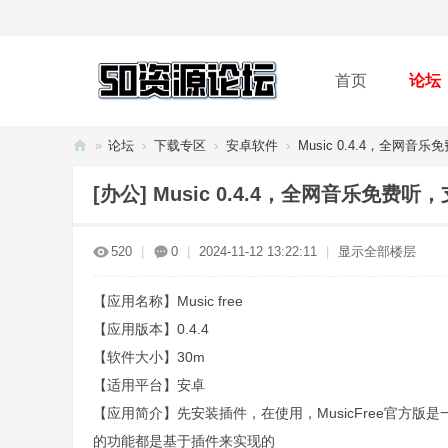
首页
论坛
»
论坛
›
下载专区
›
安卓软件
›
Music 0.4.4，全网音乐
50
[办公]
Music 0.4.4，全网音乐免费听
资
源
520
|
0
|
2024-11-12 13:22:11
|
显示全部楼层
论
坛
【应用名称】Music free
【应用版本】0.4.4
【软件大小】30m
【适用平台】安卓
【应用简介】先安装插件，在使用，MusicFree官方版是
的功能都是基于插件来实现的